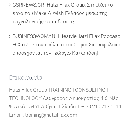
CSRNEWS.GR: Hatzi Filax Group: Στηρίζει το
έργο του Make-A-Wish Ελλάδος μέσω της
τεχνολογικής εκπαίδευσης
BUSINESSWOMAN: LifestyleHatzi Filax Podcast:
Η Χάτζη Σκευοφύλακα και Σοφία Σκευοφύλακα
υποδέχονται τον Γεώργιο Κατωπόδη!
Επικοινωνία
Hatzi Filax Group TRAINING | CONSULTING |
TECHNOLOGY Λεωφόρος Δημοκρατίας 4-6, Νέο
Ψυχικό 15451 Αθήνα | Ελλάδα T + 30 210 717 1111
Email : training@hatzifilax.com