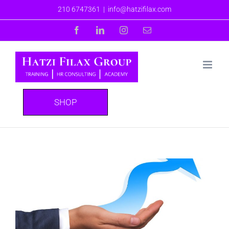
Skip
210 6747361
|
info@hatzifilax.com
to
Facebook
LinkedIn
Instagram
Email
content
SHOP