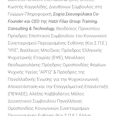
Κωστής Καγγελίδης, Διευθύνων Σύμβουλος στη
Γνώμων Πληροφορική,
Σοφία Σκευοφύλακα Co-
Founder και CEO της Hatzi Filax Group Training,
Consulting & Technology,
Θεοδόσιος Προκοπίου
Πρόεδρος Εποπτικού Συμβουλίου του Κοινωνικού
Συνεταιρισμού Περιορισμένης Ευθύνης (Κοι.Σ.Π.Ε.)
“ΙΡΙΣ”, Βασίλειος Μποζίκας Πρόεδρος Ελληνικής
Ψυχιατρικής Εταιρίας (ΕΨΕ), Μενέλαος
Θεοδωρουλάκης Πρόεδρος Ομοσπονδίας Φορέων
Ψυχικής Υγείας “ΑΡΓΩ” & Πρόεδρος της
Πανελλαδικής Ένωσης για την Ψυχοκοινωνική
Αποκατάσταση και την Επαγγελματική Επανένταξη
(ΠΕΨΑΕΕ), Αλέξης Καββαδάτος Μέλος
Διοικητικού Συμβουλίου Πανελλήνιας
Ομοσπονδίας Κοινωνικών Συνεταιρισμών
Περιορισμένης Ευθύνης (Κοι.Σ.Π.Ε.), Ελένη