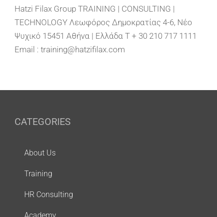
Hatzi Filax Group TRAINING | CONSULTING |
TECHNOLOGY Λεωφόρος Δημοκρατίας 4-6, Νέο
Ψυχικό 15451 Αθήνα | Ελλάδα T + 30 210 717 1111
Email : training@hatzifilax.com
CATEGORIES
About Us
Training
HR Consulting
Academy