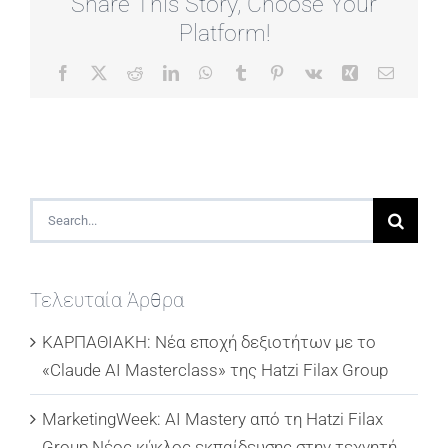
Share This Story, Choose Your
Platform!
Facebook
X
Reddit
LinkedIn
WhatsApp
Tumblr
Pinterest
Vk
Xing
Email
Search
for:
Τελευταία Άρθρα
ΚΑΡΠΑΘΙΑΚΗ: Νέα εποχή δεξιοτήτων με το
«Claude AI Masterclass» της Hatzi Filax Group
MarketingWeek: AI Mastery από τη Hatzi Filax
Group Νέος κύκλος εκπαίδευσης στην τεχνητή