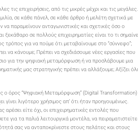
ες τις επιχειρήσεις, από τις μικρές μέχρι και τις μεγάλες.
μιλία, σε κάθε πάνελ, σε κάθε άρθρο ή μελέτη σχετικά με
ύν να παραμείνουν ανταγωνιστικές και σχετικές όσο ο
αι ξεκάθαρο σε πολλούς επιχειρηματίες είναι το τι σημαίνε
ς τρόπος για να πούμε ότι μεταβαίνουμε στο “σύννεφο”;
πει να κάνουμε; Πρέπει να σχεδιάσουμε νέες εργασίες που
σιο για την ψηφιακή μεταμόρφωση ή να προσλάβουμε μια
ρηματικής μας στρατηγικής πρέπει να αλλάξουμε; Αξίζει όλ
ος ο όρος “Ψηφιακή Μεταμόρφωση” (Digital Transformation)
ει γίνει λιγότερο χρήσιμος απ’ ότι ήταν προηγουμένως.
ας αρέσει είτε όχι, οι επιχειρηματικές εντολές που
ετε για τα παλιά λειτουργικά μοντέλα, να πειραματιστείτε
ανότητά σας να ανταποκρίνεστε στους πελάτες και στους