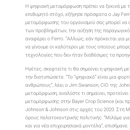
Η ψηφιακή μεταμόρφωση πρέπει να ξεκινά με τ
επιθυμητό στόχο, εξήγησε πρόσφατα ο Jay Ferro,
μεταμόρφωσης του οργανισμού σας μπορεί να 
των προβλημάτων, την αύξηση της παραγωγικότη
αναφέρει ο Ferro. “Αλλιώς, εάν πρόκειται για 
να γίνουμε οι καλύτεροι με τους οποίους μπο
τεχνολογίες που δεν ήταν διαθέσιμες τα προηγ
Ηγέτες, σκεφτείτε τι θα σημαίνει η ψηφιακή μ
την διατυπώσετε. “Το “ψηφιακό” είναι μια φορ
ανθρώπους”, λέει ο Jim Swanson, CIO της John
μεταμόρφωση, αναλύστε τι σημαίνει, προτείνει
μεταμόρφωσης στην Bayer Crop Science (και π
Johnson & Johnson στις αρχές του 2020. Στη 
όρους πελατοκεντρικής πολιτικής. “Μιλάμε γι
και για νέα επιχειρησιακά μοντέλα”, επισήμανε