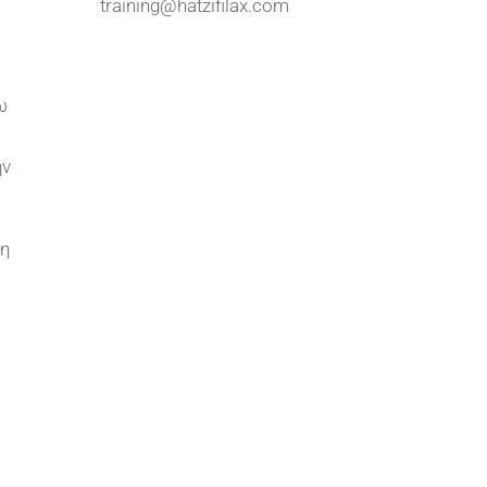
training@hatzifilax.com
ω
ην
τη