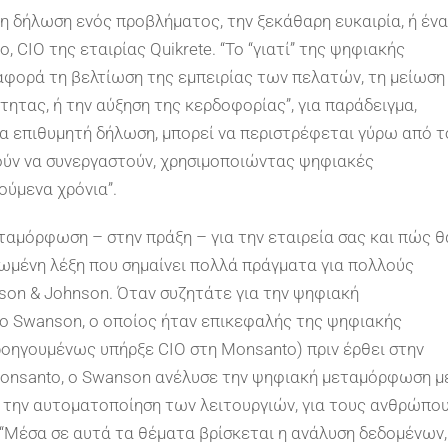
η δήλωση ενός προβλήματος, την ξεκάθαρη ευκαιρία, ή ένα
 CIO της εταιρίας Quikrete. “Το “γιατί” της ψηφιακής
αφορά τη βελτίωση της εμπειρίας των πελατών, τη μείωση
τας, ή την αύξηση της κερδοφορίας”, για παράδειγμα,
μια επιθυμητή δήλωση, μπορεί να περιστρέφεται γύρω από τ
ρούν να συνεργαστούν, χρησιμοποιώντας ψηφιακές
ούμενα χρόνια”.
εταμόρφωση – στην πράξη – για την εταιρεία σας και πώς θ
τωμένη λέξη που σημαίνει πολλά πράγματα για πολλούς
son & Johnson. Όταν συζητάτε για την ψηφιακή
 ο Swanson, ο οποίος ήταν επικεφαλής της ψηφιακής
ροηγουμένως υπήρξε CIO στη Monsanto) πριν έρθει στην
Monsanto, ο Swanson ανέλυσε την ψηφιακή μεταμόρφωση μ
α την αυτοματοποίηση των λειτουργιών, για τους ανθρώπο
. “Μέσα σε αυτά τα θέματα βρίσκεται η ανάλυση δεδομένων,