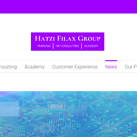
nsulting
Academy
Customer Experience
Νews
Our P