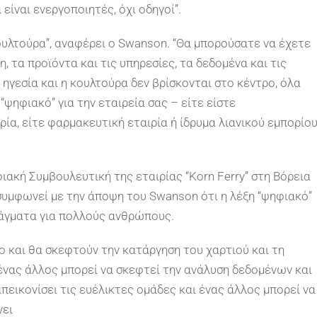
 είναι ενεργοποιητές, όχι οδηγοί”.
κουλτούρα”, αναφέρει ο Swanson. “Θα μπορούσατε να έχετε
 τα προϊόντα και τις υπηρεσίες, τα δεδομένα και τις
ηγεσία και η κουλτούρα δεν βρίσκονται στο κέντρο, όλα
“ψηφιακό” για την εταιρεία σας – είτε είστε
ρία, είτε φαρμακευτική εταιρία ή ίδρυμα λιανικού εμπορίο
φιακή Συμβουλευτική της εταιρίας “Korn Ferry” στη Βόρεια
συμφωνεί με την άποψη του Swanson ότι η λέξη “ψηφιακό”
ράγματα για πολλούς ανθρώπους.
 και θα σκεφτούν την κατάργηση του χαρτιού και τη
νας άλλος μπορεί να σκεφτεί την ανάλυση δεδομένων και
πεικονίσει τις ευέλικτες ομάδες και ένας άλλος μπορεί να
νει