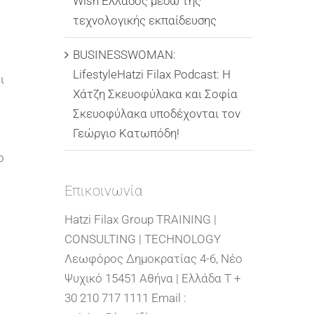
Wish Ελλάδος μέσω της
τεχνολογικής εκπαίδευσης
BUSINESSWOMAN:
LifestyleHatzi Filax Podcast: Η
ι
Χάτζη Σκευοφύλακα και Σοφία
Σκευοφύλακα υποδέχονται τον
Γεώργιο Κατωπόδη!
ο
Επικοινωνία
Hatzi Filax Group TRAINING |
CONSULTING | TECHNOLOGY
Λεωφόρος Δημοκρατίας 4-6, Νέο
Ψυχικό 15451 Αθήνα | Ελλάδα T +
30 210 717 1111 Email :