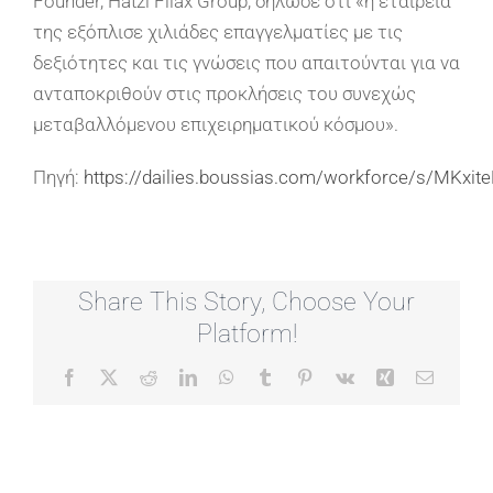
Founder, Hatzi Filax Group,
δήλωσε ότι
«
η εταιρεία
της εξόπλισε χιλιάδες επαγγελματίες με τις
δεξιότητες και
τις γνώσεις που απαιτούνται για να
ανταποκριθούν στις προκλήσεις του συνεχώς
μεταβαλλόμενου επιχειρηματικού κόσμου
»
.
Πηγή:
https://dailies.boussias.com/workforce/s/MKxi
Share This Story, Choose Your
Platform!
Facebook
X
Reddit
LinkedIn
WhatsApp
Tumblr
Pinterest
Vk
Xing
Email