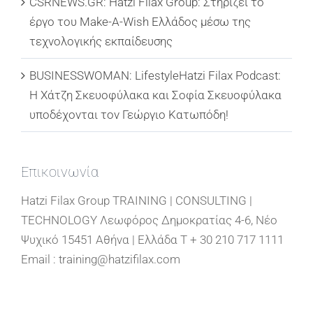
CSRNEWS.GR: Hatzi Filax Group: Στηρίζει το
έργο του Make-A-Wish Ελλάδος μέσω της
τεχνολογικής εκπαίδευσης
BUSINESSWOMAN: LifestyleHatzi Filax Podcast:
Η Χάτζη Σκευοφύλακα και Σοφία Σκευοφύλακα
υποδέχονται τον Γεώργιο Κατωπόδη!
Επικοινωνία
Hatzi Filax Group TRAINING | CONSULTING |
TECHNOLOGY Λεωφόρος Δημοκρατίας 4-6, Νέο
Ψυχικό 15451 Αθήνα | Ελλάδα T + 30 210 717 1111
Email : training@hatzifilax.com