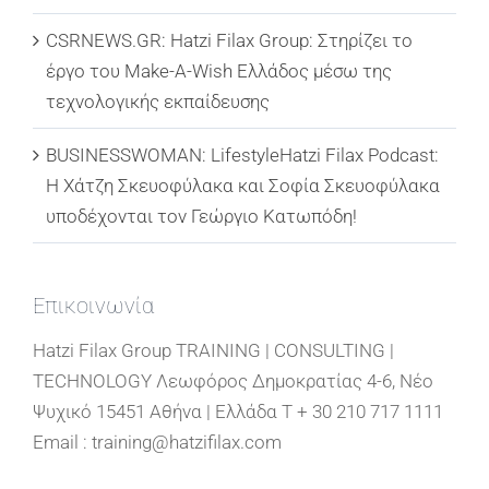
CSRNEWS.GR: Hatzi Filax Group: Στηρίζει το
έργο του Make-A-Wish Ελλάδος μέσω της
τεχνολογικής εκπαίδευσης
BUSINESSWOMAN: LifestyleHatzi Filax Podcast:
Η Χάτζη Σκευοφύλακα και Σοφία Σκευοφύλακα
υποδέχονται τον Γεώργιο Κατωπόδη!
Επικοινωνία
Hatzi Filax Group TRAINING | CONSULTING |
TECHNOLOGY Λεωφόρος Δημοκρατίας 4-6, Νέο
Ψυχικό 15451 Αθήνα | Ελλάδα T + 30 210 717 1111
Email : training@hatzifilax.com