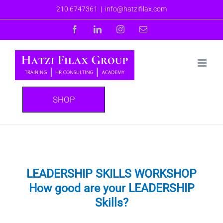
Skip
210 6747361
|
info@hatzifilax.com
to
Facebook
LinkedIn
Instagram
Email
content
SHOP
LEADERSHIP SKILLS WORKSHOP
How good are your LEADERSHIP
Skills?