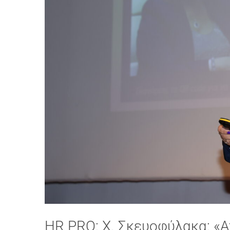
HR PRO: Χ. Σκευοφύλακα: «Α