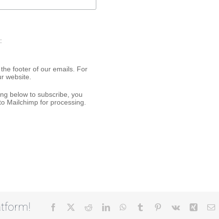
:
 the footer of our emails. For
ur website.
ing below to subscribe, you
to Mailchimp for processing.
tform!
Facebook
X
Reddit
LinkedIn
WhatsApp
Tumblr
Pinterest
Vk
Xing
E