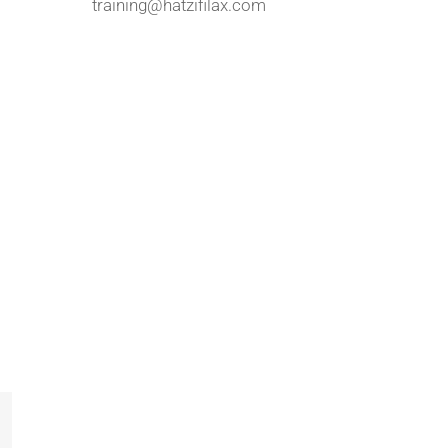
training@hatzifilax.com
mail