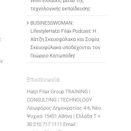
Wish Ελλάδος μέσω της
τεχνολογικής εκπαίδευσης
BUSINESSWOMAN:
LifestyleHatzi Filax Podcast: Η
ς
Χάτζη Σκευοφύλακα και Σοφία
Σκευοφύλακα υποδέχονται τον
Γεώργιο Κατωπόδη!
ων
Επικοινωνία
Hatzi Filax Group TRAINING |
CONSULTING | TECHNOLOGY
Λεωφόρος Δημοκρατίας 4-6, Νέο
Ψυχικό 15451 Αθήνα | Ελλάδα T +
30 210 717 1111 Email :