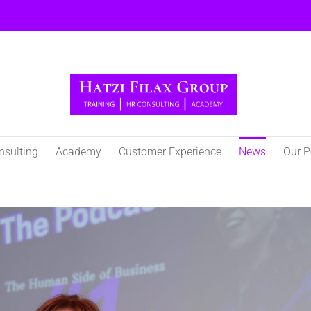
nsulting
Academy
Customer Experience
Νews
Our P