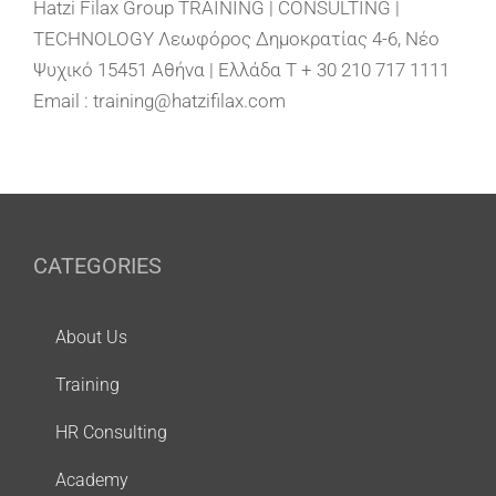
Hatzi Filax Group TRAINING | CONSULTING |
TECHNOLOGY Λεωφόρος Δημοκρατίας 4-6, Νέο
Ψυχικό 15451 Αθήνα | Ελλάδα T + 30 210 717 1111
Email : training@hatzifilax.com
CATEGORIES
About Us
Training
HR Consulting
Academy