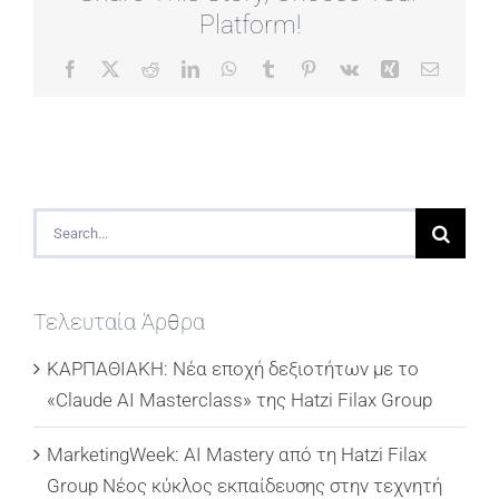
Platform!
Facebook
X
Reddit
LinkedIn
WhatsApp
Tumblr
Pinterest
Vk
Xing
Email
Search
for:
Τελευταία Άρθρα
ΚΑΡΠΑΘΙΑΚΗ: Νέα εποχή δεξιοτήτων με το
«Claude AI Masterclass» της Hatzi Filax Group
MarketingWeek: AI Mastery από τη Hatzi Filax
Group Νέος κύκλος εκπαίδευσης στην τεχνητή