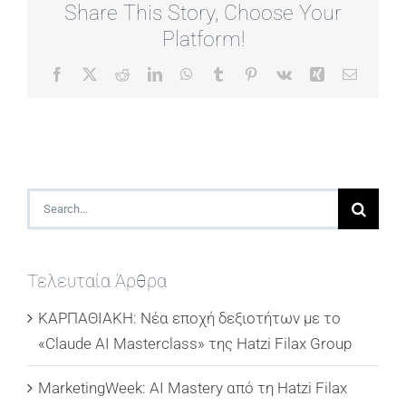
Share This Story, Choose Your
Platform!
Facebook
X
Reddit
LinkedIn
WhatsApp
Tumblr
Pinterest
Vk
Xing
Email
Search
for:
Τελευταία Άρθρα
ΚΑΡΠΑΘΙΑΚΗ: Νέα εποχή δεξιοτήτων με το
«Claude AI Masterclass» της Hatzi Filax Group
MarketingWeek: AI Mastery από τη Hatzi Filax