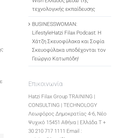
Wish Ελλάδος μέσω της
τεχνολογικής εκπαίδευσης
BUSINESSWOMAN:
LifestyleHatzi Filax Podcast: Η
Χάτζη Σκευοφύλακα και Σοφία
ης
Σκευοφύλακα υποδέχονται τον
Γεώργιο Κατωπόδη!
ε
Επικοινωνία
Hatzi Filax Group TRAINING |
CONSULTING | TECHNOLOGY
Λεωφόρος Δημοκρατίας 4-6, Νέο
Ψυχικό 15451 Αθήνα | Ελλάδα T +
30 210 717 1111 Email :