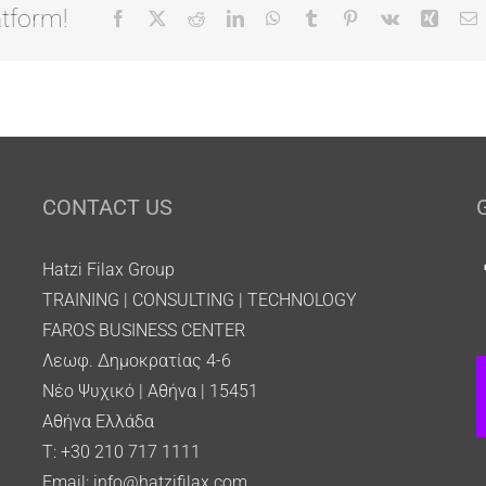
tform!
Facebook
X
Reddit
LinkedIn
WhatsApp
Tumblr
Pinterest
Vk
Xing
E
CONTACT US
Hatzi Filax Group
TRAINING | CONSULTING | TECHNOLOGY
FAROS BUSINESS CENTER
Λεωφ. Δημοκρατίας 4-6
Νέο Ψυχικό | Αθήνα | 15451
Αθήνα Ελλάδα
T: +30 210 717 1111
Email:
info@hatzifilax.com