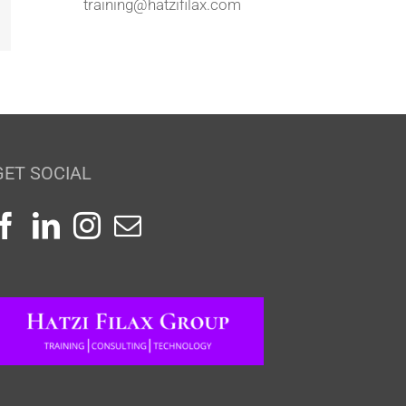
training@hatzifilax.com
mail
GET SOCIAL