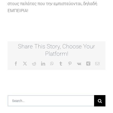
στους πελάτες που την εμπιστεύονται, δηλαδή
ΕΜΠΕΙΡΙΑ!
Share This Story, Choose Your
Platform!
Facebook
X
Reddit
LinkedIn
WhatsApp
Tumblr
Pinterest
Vk
Xing
Email
Search
for: