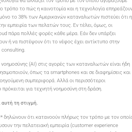
νολογία θα αλλάξει τον τρόπο με τον οποίο αγοράζουμε
ο τρόπο το πώς η καινοτομία και η τεχνολογία επηρεάζου
, μόνο το 38% των Αμερικανών καταναλωτών πιστεύει ότι η
ην εμπειρία των πελατών τους. Εν τέλει, όμως, οι
oud πάρα πολλές φορές κάθε μέρα. Εάν δεν υπάρξει
ουν ή να πιστέψουν ότι το νέφος έχει αντίκτυπο στην
consulting.
 νοημοσύνης (AI) στις αγορές των καταναλωτών είναι ήδη
σιμοποιούν, όπως τα smartphones και σε διαφημίσεις και
οηγούμενη συμπεριφορά. Αλλά οι περισσότεροι
 πρόκειται για τεχνητή νοημοσύνη στη δράση.
 αυτή τη στιγμή.
* δηλώνουν ότι κατανοούν πλήρως τον τρόπο με τον οποί
ώσουν την πελατειακή εμπειρία (customer experience