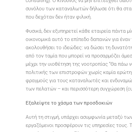
consulting). Ο κίνδυνος να μην επιτευχθεί σωσ
συνόλου των καταναλωτών δήλωσε ότι θα σταμ
που δεχόταν δεν ήταν φιλική.
Φυσικά, δεν εξυπηρετεί κάθε εταιρεία πάντα μ
οικονομικά αυτό το επίπεδο δαπανών για έναν 
ακολουθήσει το ιδεώδες: να δώσει τη δυνατότ
από τον ταμία που μπορεί να προσαρμόζει άμεσα
μέχρι την υιοθέτηση της νοοτροπίας “Θα πάω ν
πολιτικής των επιστροφών χωρίς καμία ερώτηση,
φραγμούς για τους καταναλωτές και ενδυναμώ
των πελατών – και περισσότερη συγχώρεση (cus
Εξαλείψτε το χάσμα των προσδοκιών
Αυτή τη στιγμή, υπάρχει ασυμφωνία μεταξύ τω
εργαζόμενοι προσφέρουν τις υπηρεσίες τους.