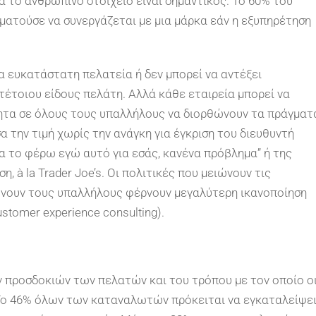
τά το ανθρώπινο στοιχείο είναι σημαντικός. Το 60% του
ατούσε να συνεργάζεται με μια μάρκα εάν η εξυπηρέτηση
ία ευκατάστατη πελατεία ή δεν μπορεί να αντέξει
τέτοιου είδους πελάτη. Αλλά κάθε εταιρεία μπορεί να
ητα σε όλους τους υπαλλήλους να διορθώνουν τα πράγματ
 την τιμή χωρίς την ανάγκη για έγκριση του διευθυντή
α το φέρω εγώ αυτό για εσάς, κανένα πρόβλημα” ή της
 à la Trader Joe’s. Οι πολιτικές που μειώνουν τις
νουν τους υπαλλήλους φέρνουν μεγαλύτερη ικανοποίηση
tomer experience consulting).
ν προσδοκιών των πελατών και του τρόπου με τον οποίο ο
 Το 46% όλων των καταναλωτών πρόκειται να εγκαταλείψε