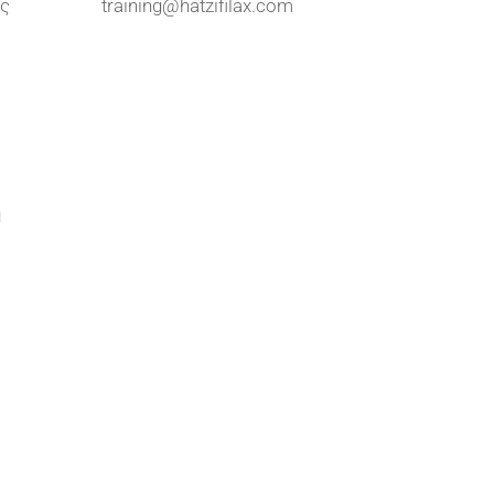
ις
training@hatzifilax.com
η