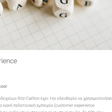
rience
εσα!
οχείων Ritz-Carlton έχει την ελευθερία να χρησιμοποιήσε
ια κακή πελατειακή εμπειρία (customer experience