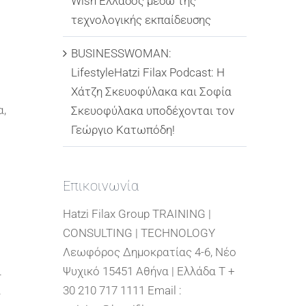
Wish Ελλάδος μέσω της
τεχνολογικής εκπαίδευσης
BUSINESSWOMAN:
LifestyleHatzi Filax Podcast: Η
Χάτζη Σκευοφύλακα και Σοφία
α,
Σκευοφύλακα υποδέχονται τον
Γεώργιο Κατωπόδη!
Επικοινωνία
Hatzi Filax Group TRAINING |
CONSULTING | TECHNOLOGY
Λεωφόρος Δημοκρατίας 4-6, Νέο
ι
Ψυχικό 15451 Αθήνα | Ελλάδα T +
ι
30 210 717 1111 Email :