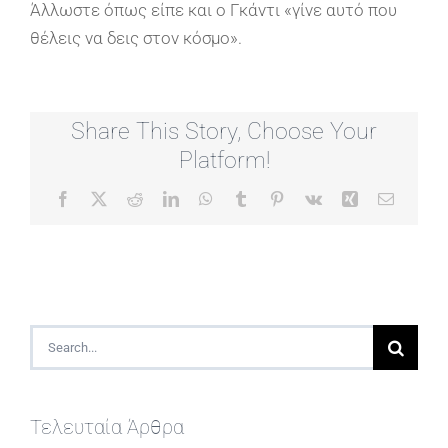
Άλλωστε όπως είπε και ο Γκάντι «γίνε αυτό που
θέλεις να δεις στον κόσμο».
Share This Story, Choose Your
Platform!
Facebook
X
Reddit
LinkedIn
WhatsApp
Tumblr
Pinterest
Vk
Xing
Email
Search
for:
Τελευταία Άρθρα